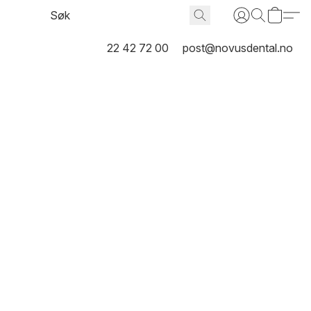
22 42 72 00
post@novusdental.no