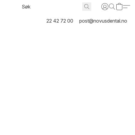
22 42 72 00
post@novusdental.no