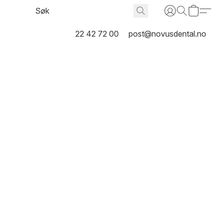
22 42 72 00
post@novusdental.no