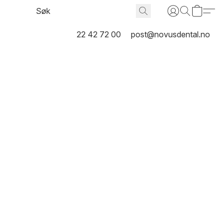
22 42 72 00
post@novusdental.no