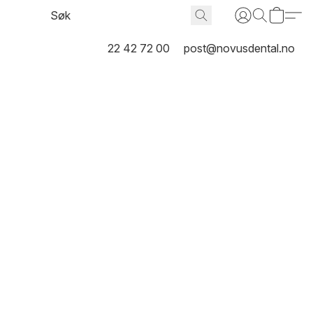
22 42 72 00
post@novusdental.no