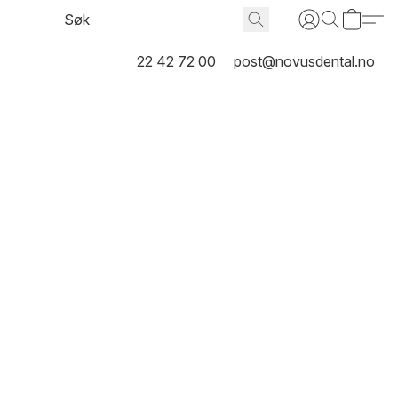
22 42 72 00
post@novusdental.no