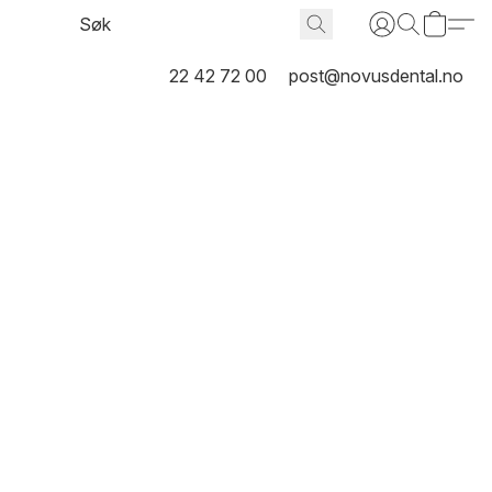
22 42 72 00
post@novusdental.no