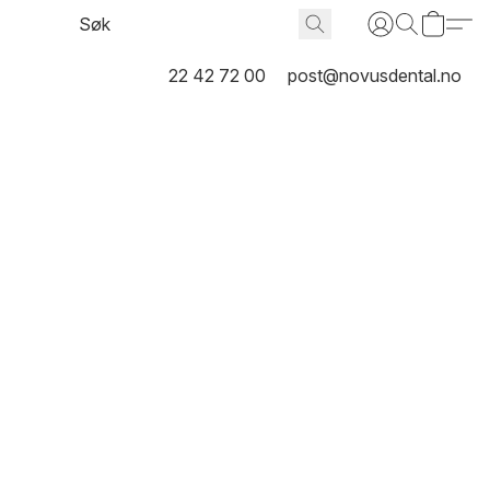
22 42 72 00
post@novusdental.no