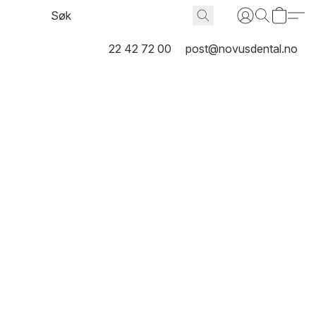
22 42 72 00
post@novusdental.no