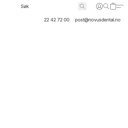
22 42 72 00
post@novusdental.no