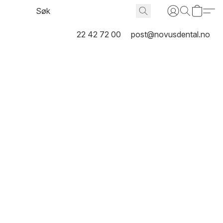
22 42 72 00
post@novusdental.no