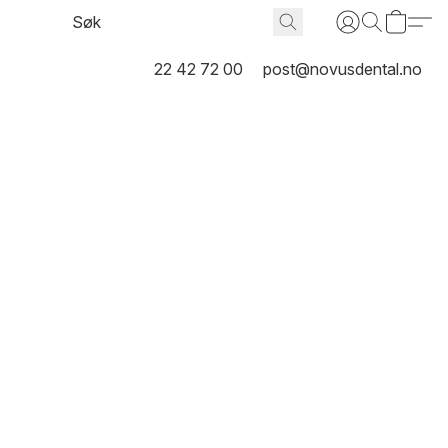
22 42 72 00
post@novusdental.no