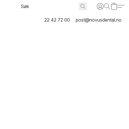
22 42 72 00
post@novusdental.no