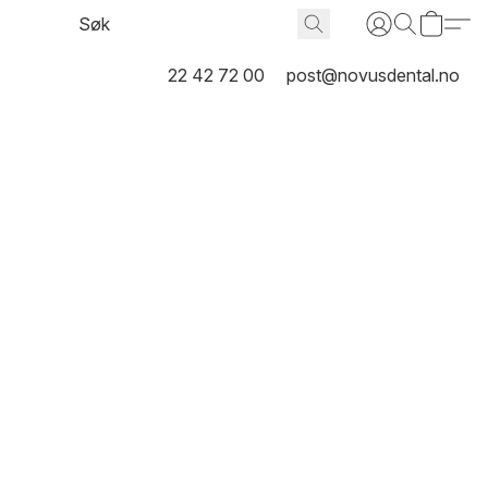
22 42 72 00
post@novusdental.no