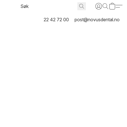
22 42 72 00
post@novusdental.no