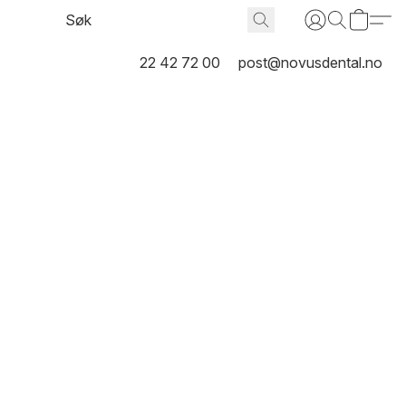
22 42 72 00
post@novusdental.no