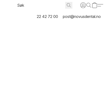
22 42 72 00
post@novusdental.no