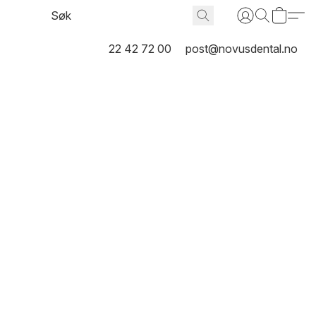
22 42 72 00
post@novusdental.no