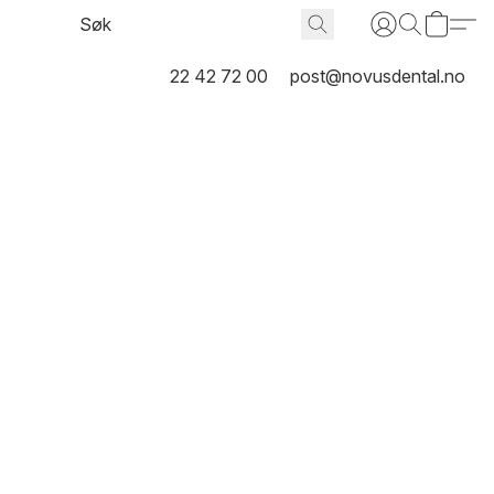
22 42 72 00
post@novusdental.no