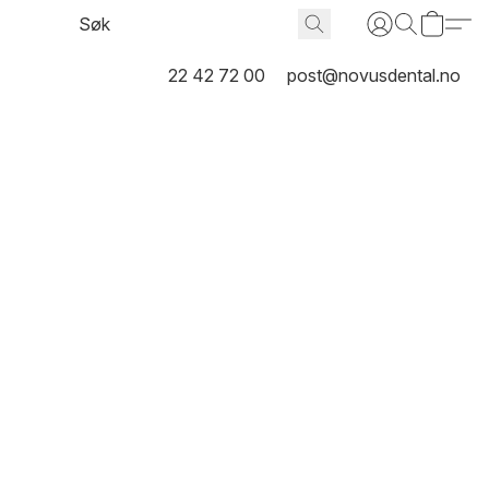
22 42 72 00
post@novusdental.no