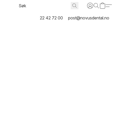
22 42 72 00
post@novusdental.no