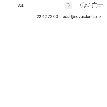
22 42 72 00
post@novusdental.no