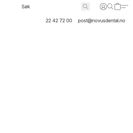
22 42 72 00
post@novusdental.no