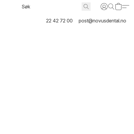
22 42 72 00
post@novusdental.no