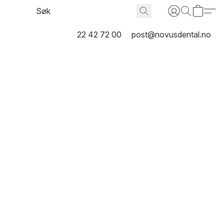
22 42 72 00
post@novusdental.no