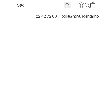
22 42 72 00
post@novusdental.no