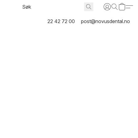
22 42 72 00
post@novusdental.no