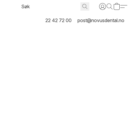
22 42 72 00
post@novusdental.no