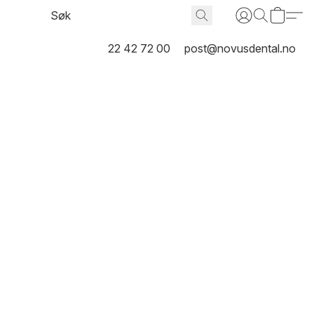
22 42 72 00
post@novusdental.no