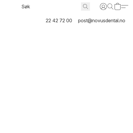
22 42 72 00
post@novusdental.no