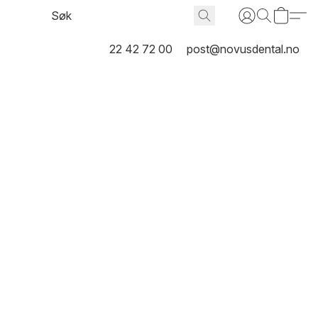
22 42 72 00
post@novusdental.no