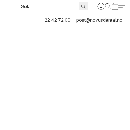
22 42 72 00
post@novusdental.no