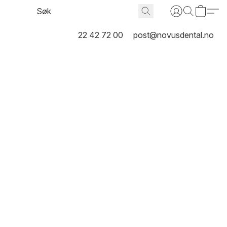
22 42 72 00
post@novusdental.no