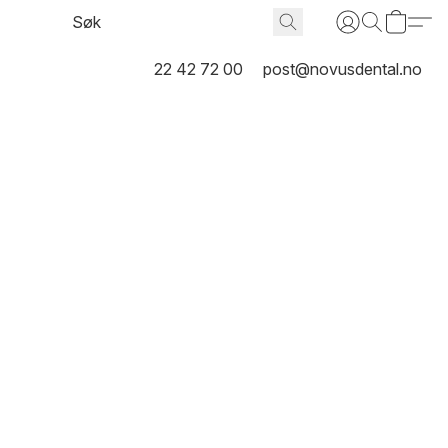
22 42 72 00
post@novusdental.no